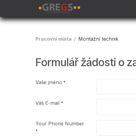
Skip to Content
IT služby
Tech
Pracovní místa
Montážní technik
Formulář žádosti o 
Vaše jméno
*
Váš E-mail
*
Your Phone Number
*