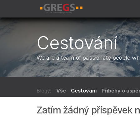
Skip to Content
IT služby
Tech
Cestování
We are a team of passionate people who
Blogy:
Vše
Cestování
Příběhy o úspě
Zatím žádný příspěvek n