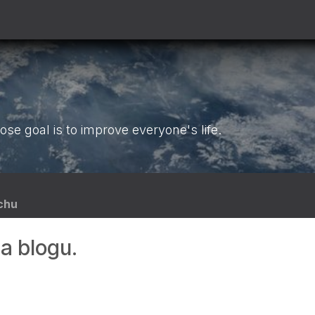
nologie budov
Podpora
E-shop
O nás
se goal is to improve everyone's life.
chu
a blogu.