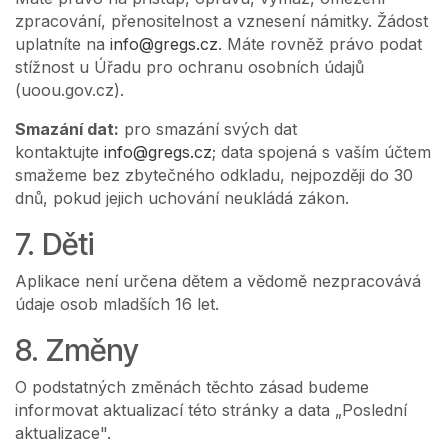
zpracování, přenositelnost a vznesení námitky. Žádost
uplatníte na
info@gregs.cz
. Máte rovněž právo podat
stížnost u Úřadu pro ochranu osobních údajů
(uoou.gov.cz).
Smazání dat:
pro smazání svých dat
kontaktujte
info@gregs.cz
; data spojená s vaším účtem
smažeme bez zbytečného odkladu, nejpozději do 30
dnů, pokud jejich uchování neukládá zákon.
7. Děti
Aplikace není určena dětem a vědomě nezpracovává
údaje osob mladších 16 let.
8. Změny
O podstatných změnách těchto zásad budeme
informovat aktualizací této stránky a data „Poslední
aktualizace".