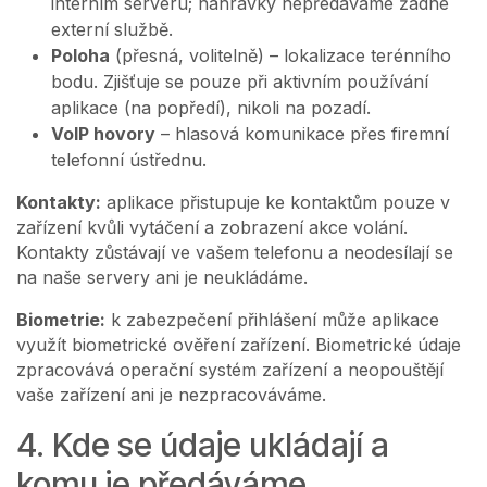
interním serveru; nahrávky nepředáváme žádné
externí službě.
Poloha
(přesná, volitelně) – lokalizace terénního
bodu. Zjišťuje se pouze při aktivním používání
aplikace (na popředí), nikoli na pozadí.
VoIP hovory
– hlasová komunikace přes firemní
telefonní ústřednu.
Kontakty:
aplikace přistupuje ke kontaktům pouze v
zařízení kvůli vytáčení a zobrazení akce volání.
Kontakty zůstávají ve vašem telefonu a neodesílají se
na naše servery ani je neukládáme.
Biometrie:
k zabezpečení přihlášení může aplikace
využít biometrické ověření zařízení. Biometrické údaje
zpracovává operační systém zařízení a neopouštějí
vaše zařízení ani je nezpracováváme.
4. Kde se údaje ukládají a
komu je předáváme