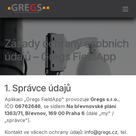
Skip to Content
Zásady ochrany osobních
údajů – Gregs FieldApp
1. Správce údajů
Aplikaci „Gregs FieldApp" provozuje
Gregs s.r.o.
,
IČO
06762646
, se sídlem
Na břevnovské pláni
1363/71, Břevnov, 169 00 Praha 6
(dále „my" /
„správce").
Kontakt ve věcech ochrany údajů:
info@gregs.cz
, tel.