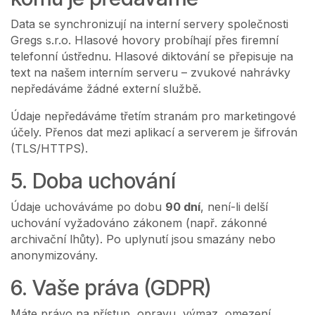
Data se synchronizují na interní servery společnosti
Gregs s.r.o. Hlasové hovory probíhají přes firemní
telefonní ústřednu. Hlasové diktování se přepisuje na
text na našem interním serveru – zvukové nahrávky
nepředáváme žádné externí službě.
Údaje nepředáváme třetím stranám pro marketingové
účely. Přenos dat mezi aplikací a serverem je šifrován
(TLS/HTTPS).
5. Doba uchování
Údaje uchováváme po dobu
90 dní
, není-li delší
uchování vyžadováno zákonem (např. zákonné
archivační lhůty). Po uplynutí jsou smazány nebo
anonymizovány.
6. Vaše práva (GDPR)
Máte právo na přístup, opravu, výmaz, omezení